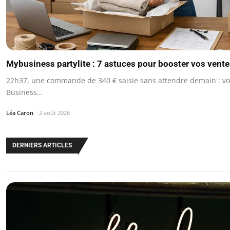
Mybusiness partylite : 7 astuces pour booster vos ventes
22h37, une commande de 340 € saisie sans attendre demain : vo
Business…
Léa Caron
2 août 2026
DERNIERS ARTICLES