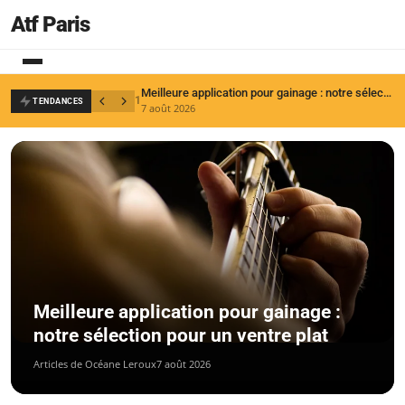
Atf Paris
Meilleure application pour gainage : notre sélection pour un ventre plat
1
2
TENDANCES
7 août 2026
6
Meilleure application pour gainage :
notre sélection pour un ventre plat
Articles de Océane Leroux
7 août 2026