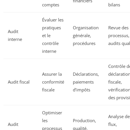
financiers
comptes
bilans
Évaluer les
pratiques
Organisation
Revue des
Audit
et le
générale,
processus,
interne
contrôle
procédures
audits qual
interne
Contrôle d
Assurer la
Déclarations,
déclaratio
Audit fiscal
conformité
paiements
fiscale,
fiscale
d’impôts
vérificatio
des provis
Optimiser
Analyse de
les
Production,
Audit
flux,
processus
qualité,