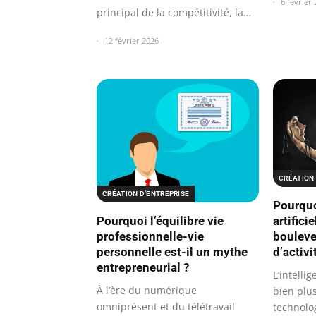
6 février
principal de la compétitivité, la…
12 février 2026
CRÉATION 
CRÉATION D’ENTREPRISE
Pourquo
Pourquoi l’équilibre vie
artificie
professionnelle-vie
bouleve
personnelle est-il un mythe
d’activi
entrepreneurial ?
L’intellig
À l’ère du numérique
bien plu
omniprésent et du télétravail
technolog