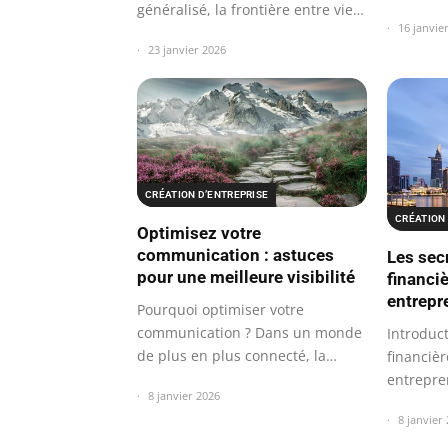
généralisé, la frontière entre vie…
en…
16 janvie
23 janvier 2026
CRÉATION D’ENTREPRISE
CRÉATION 
Optimisez votre
communication : astuces
Les sec
pour une meilleure visibilité
financiè
entrepr
Pourquoi optimiser votre
communication ? Dans un monde
Introduct
de plus en plus connecté, la
financiè
communication…
entrepre
8 janvier 2026
évolution
8 janvier