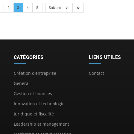
2
3
4
5
Suivant
CATÉGORIES
LIENS UTILES
Création d’entreprise
Contact
General
Gestion et finances
Innovation et technologie
Juridique et fiscalité
Leadership et management