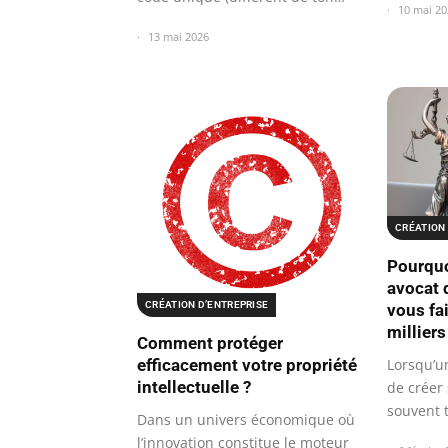
10 mai 20
numéro…
13 mai 2026
CRÉATION 
Pourquo
avocat 
CRÉATION D’ENTREPRISE
vous fa
milliers
Comment protéger
Lorsqu’u
efficacement votre propriété
intellectuelle ?
de créer 
souvent 
Dans un univers économique où
l’innovation constitue le moteur