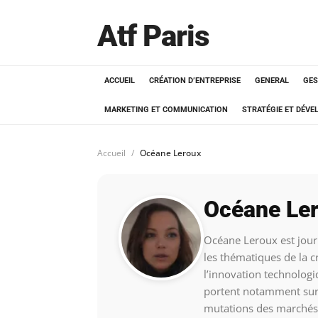
Atf Paris
ACCUEIL
CRÉATION D’ENTREPRISE
GENERAL
GES
MARKETING ET COMMUNICATION
STRATÉGIE ET DÉV
Accueil
Océane Leroux
Océane Le
Océane Leroux est journ
les thématiques de la cr
l’innovation technolog
portent notamment sur l
mutations des marchés