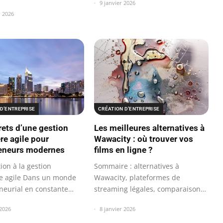
9 janvier 2026
r 2026
D’ENTREPRISE
CRÉATION D’ENTREPRISE
rets d’une gestion
Les meilleures alternatives à
re agile pour
Wawacity : où trouver vos
eneurs modernes
films en ligne ?
ion à la gestion
Sommaire : alternatives à
re agile Dans un monde
Wawacity, plateformes de
neurial en constante
streaming légales, comparaison
, la…
des options…
 2026
8 janvier 2026