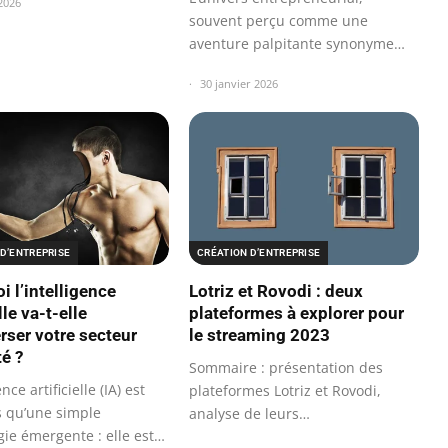
 2026
souvent perçu comme une
aventure palpitante synonyme
d’indépendance et…
30 janvier 2026
D’ENTREPRISE
CRÉATION D’ENTREPRISE
i l’intelligence
Lotriz et Rovodi : deux
lle va-t-elle
plateformes à explorer pour
rser votre secteur
le streaming 2023
té ?
Sommaire : présentation des
ence artificielle (IA) est
plateformes Lotriz et Rovodi,
s qu’une simple
analyse de leurs
ie émergente : elle est
caractéristiques…