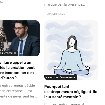
26
marqué par la présence
prégnante des…
20 février 2026
D’ENTREPRISE
i faire appel à un
dès la création peut
ire économiser des
 d’euros ?
CRÉATION D’ENTREPRISE
n entrepreneur décide
Pourquoi tant
son entreprise, il est
d’entrepreneurs négligent-ils
tenté de gérer seul les…
leur santé mentale ?
L’univers entrepreneurial,