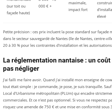
maximale,
construi
(sur toit ou
000 € +
impact fort
d'install
façade haute)
élevé
Petite précision : ces prix incluent la pose standard sur façade
dans le secteur sauvegardé de Nantes (île de Nantes, centre-ville
20 à 30 % pour les contraintes d'installation et les autorisations
La réglementation nantaise : un coût
pas négliger
J'ai failli me faire avoir. Quand j'ai installé mon enseigne de co
tout était simple : je commande, je pose, je suis tranquille. Sa
Local d'Urbanisme métropolitain (PLUm) qui encadre strictemen
commerciales. Et ce n'est pas optionnel. Si vous ne respectez pa
risquez une amende de 750 € et une mise en conformité sous 30