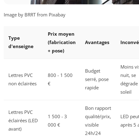
Image by BRRT from Pixabay
Prix moyen
Type
(fabrication
Avantages
Inconvé
d'enseigne
+ pose)
Moins vis
Budget
Lettres PVC
800 - 1 500
nuit, se
serré, pose
non éclairées
€
dégrade
rapide
soleil
Bon rapport
Lettres PVC
1 500 - 3
qualité/prix,
LED peut 
éclairées (LED
000 €
visible
après 5 
avant)
24h/24