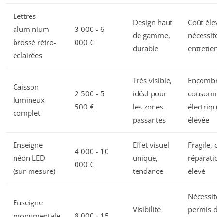
Lettres
Design haut
Coût éle
aluminium
3 000 - 6
de gamme,
nécessit
brossé rétro-
000 €
durable
entretie
éclairées
Très visible,
Encombr
Caisson
2 500 - 5
idéal pour
consom
lumineux
500 €
les zones
électriq
complet
passantes
élevée
Enseigne
Effet visuel
Fragile, 
4 000 - 10
néon LED
unique,
réparati
000 €
(sur-mesure)
tendance
élevé
Nécessit
Enseigne
Visibilité
permis 
monumentale
8 000 - 15