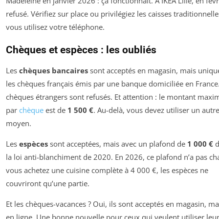
Madeleine en janvier 2026 : ça fonctionnait. À IKEA Lille, en févri
refusé. Vérifiez sur place ou privilégiez les caisses traditionnelle
vous utilisez votre téléphone.
Chèques et espèces : les oubliés
Les
chèques bancaires
sont acceptés en magasin, mais uniq
les chèques français émis par une banque domiciliée en France
chèques étrangers sont refusés. Et attention : le montant max
par
chèque
est de
1 500 €
. Au-delà, vous devez utiliser un autr
moyen.
Les
espèces
sont acceptées, mais avec un plafond de
1 000 €
d
la loi anti-blanchiment de 2020. En 2026, ce plafond n’a pas ch
vous achetez une cuisine complète à 4 000 €, les espèces ne
couvriront qu’une partie.
Et les chèques-vacances ? Oui, ils sont acceptés en magasin, ma
en ligne. Une bonne nouvelle pour ceux qui veulent utiliser leu