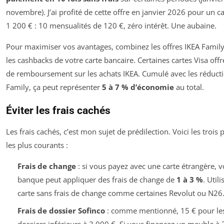
novembre). J’ai profité de cette offre en janvier 2026 pour un c
1 200 € : 10 mensualités de 120 €, zéro intérêt. Une aubaine.
Pour maximiser vos avantages, combinez les offres IKEA Famil
les cashbacks de votre carte bancaire. Certaines cartes Visa off
de remboursement sur les achats IKEA. Cumulé avec les réduct
Family, ça peut représenter
5 à 7 % d’économie
au total.
Éviter les frais cachés
Les frais cachés, c’est mon sujet de prédilection. Voici les trois 
les plus courants :
Frais de change
: si vous payez avec une carte étrangère, v
banque peut appliquer des frais de change de
1 à 3 %
. Util
carte sans frais de change comme certaines Revolut ou N26
Frais de dossier Sofinco
: comme mentionné, 15 € pour le
dossiers inférieurs à 3 000 €. Si vous financez un meuble à