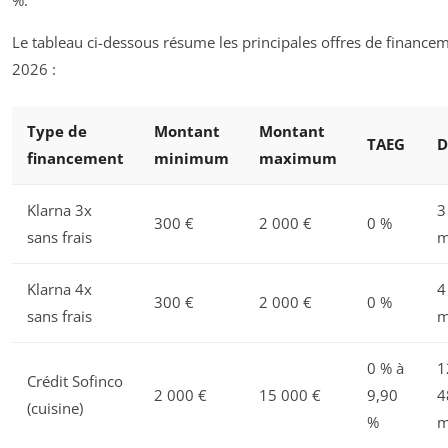
%.
Le tableau ci-dessous résume les principales offres de finance
2026 :
Type de
Montant
Montant
TAEG
D
financement
minimum
maximum
Klarna 3x
3
300 €
2 000 €
0 %
sans frais
m
Klarna 4x
4
300 €
2 000 €
0 %
sans frais
m
0 % à
1
Crédit Sofinco
2 000 €
15 000 €
9,90
4
(cuisine)
%
m