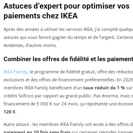
Astuces d’expert pour optimiser vos
paiements chez IKEA
Après des années à utiliser les services IKEA, j’ai compilé quelq
astuces qui vous feront gagner du temps et de l’argent. Certain
évidentes, d’autres moins.
Combiner les offres de fidélité et les paiemen
IKEA Family
, le programme de fidélité gratuit, offre des réducti
exclusives et des offres de financement préférentielles. En 2026
membres IKEA Family bénéficient d’un
taux réduit de 1 %
sur
crédits Sofinco par rapport au grand public. Pas énorme, mais 
financement de 5 000 € sur 24 mois, ça représente une écono
120 €
.
Autre astuce : les membres IKEA Family ont accès à des offres 
paiement en 10 fois sans frais
sur certaines périodes (janvier,