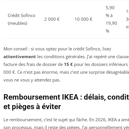
5,90
1
Crédit Sofinco
% à
2 000 €
10 000 €
3
(meubles)
19,90
m
%
Mon conseil : si vous optez pour le crédit Sofinco, lisez
attentivement
les conditions générales. J’ai repéré une clause
facture des frais de dossier de
15 €
pour les dossiers inférieurs
000 €. Ce n’est pas énorme, mais c’est une surprise désagréable
vous ne vous y attendez pas.
Remboursement IKEA : délais, condi
et pièges à éviter
Le remboursement, c’est le sujet qui fâche. En 2026, IKEA a amé
son processus, mais il reste des pièges. J’ai personnellement v