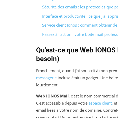
Sécurité des emails : les protocoles que 
Interface et productivité : ce que j'ai appri
Service client Ionos : comment obtenir de
Passez à l'action : votre boîte mail profe
Qu'est-ce que Web IONOS M
besoin)
Franchement, quand j'ai souscrit à mon prem
messagerie
incluse était un gadget. Une boît
lourdement.
Web IONOS Mail
, c'est le nom commercial d
C'est accessible depuis votre
espace client
, e
email liées à votre nom de domaine. Concrè
créer
contact@mon-entreprise.fr
ou
factures