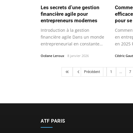
Les secrets d’une gestion
Commen
financière agile pour
efficac
entrepreneurs modernes
pour se
Introduction à la gestion
Comment 
financière agile Dans un monde
en entre
entrepreneurial en constante
en 2025 
évolution, la…
est…
Océane Leroux
8 janvier 2026
Cédric Gaut
Précédent
1
...
7
ATF PARIS