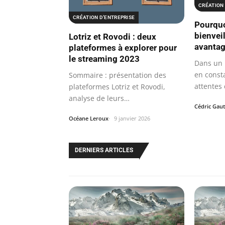
CRÉATION 
CRÉATION D’ENTREPRISE
Pourquo
bienvei
Lotriz et Rovodi : deux
avantag
plateformes à explorer pour
le streaming 2023
Dans un 
en const
Sommaire : présentation des
attentes
plateformes Lotriz et Rovodi,
évoluen
analyse de leurs
Cédric Gaut
caractéristiques…
Océane Leroux
9 janvier 2026
DERNIERS ARTICLES