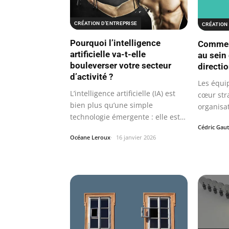
CRÉATION D’ENTREPRISE
CRÉATION 
Pourquoi l’intelligence
Comment
artificielle va-t-elle
au sein
bouleverser votre secteur
directio
d’activité ?
Les équip
L’intelligence artificielle (IA) est
cœur str
bien plus qu’une simple
organisat
technologie émergente : elle est
Cédric Gaut
en…
Océane Leroux
16 janvier 2026