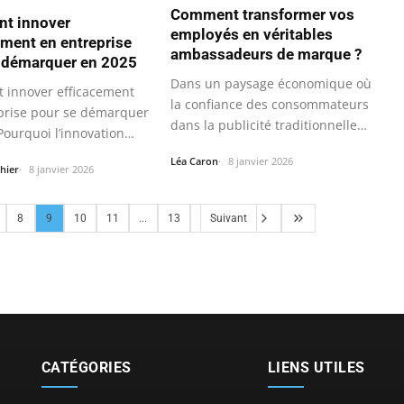
Comment transformer vos
t innover
employés en véritables
ement en entreprise
ambassadeurs de marque ?
 démarquer en 2025
Dans un paysage économique où
innover efficacement
la confiance des consommateurs
prise pour se démarquer
dans la publicité traditionnelle…
Pourquoi l’innovation
Léa Caron
8 janvier 2026
hier
8 janvier 2026
8
9
10
11
...
13
Suivant
CATÉGORIES
LIENS UTILES