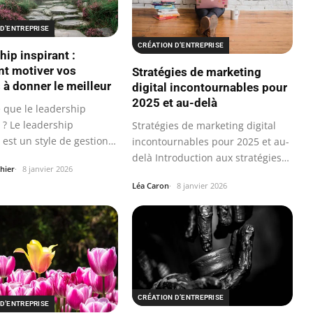
D’ENTREPRISE
CRÉATION D’ENTREPRISE
hip inspirant :
t motiver vos
Stratégies de marketing
 à donner le meilleur
digital incontournables pour
2025 et au-delà
e que le leadership
 ? Le leadership
Stratégies de marketing digital
 est un style de gestion
incontournables pour 2025 et au-
delà Introduction aux stratégies
hier
8 janvier 2026
de…
Léa Caron
8 janvier 2026
CRÉATION D’ENTREPRISE
D’ENTREPRISE