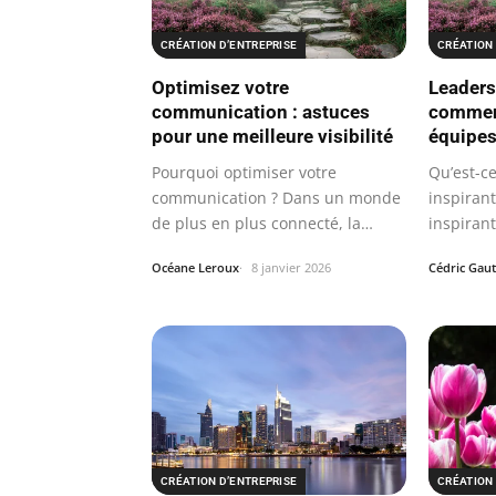
CRÉATION D’ENTREPRISE
CRÉATION 
Optimisez votre
Leaders
communication : astuces
commen
pour une meilleure visibilité
équipes
Pourquoi optimiser votre
Qu’est-c
communication ? Dans un monde
inspirant
de plus en plus connecté, la
inspirant
communication…
qui…
Océane Leroux
8 janvier 2026
Cédric Gaut
CRÉATION D’ENTREPRISE
CRÉATION 