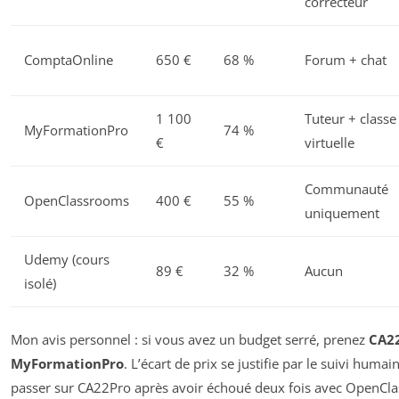
correcteur
ComptaOnline
650 €
68 %
Forum + chat
1 100
Tuteur + classe
MyFormationPro
74 %
€
virtuelle
Communauté
OpenClassrooms
400 €
55 %
uniquement
Udemy (cours
89 €
32 %
Aucun
isolé)
Mon avis personnel : si vous avez un budget serré, prenez
CA2
MyFormationPro
. L’écart de prix se justifie par le suivi humain
passer sur CA22Pro après avoir échoué deux fois avec OpenCla