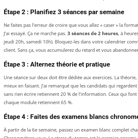
Étape 2 : Planifiez 3 séances par semaine
Ne faites pas l’erreur de croire que vous allez « caser » la form
J’ai essayé. Ça ne marche pas.
3 séances de 2 heures
, à heure
jeudi 20h, samedi 10h). Bloquez-les dans votre calendrier co
client. Sans ça, vous accumulerez du retard et vous abandonner
Étape 3 : Alternez théorie et pratique
Une séance sur deux doit être dédiée aux exercices. La théorie,
mieux en faisant. J’ai remarqué que les candidats qui regardent
sans rien écrire retiennent 20 % de l’information. Ceux qui font
chaque module retiennent 65 %.
Étape 4 : Faites des examens blancs chronom
À partir de la 6e semaine, passez un examen blanc complet ch
Chronométrez-vous. Le stress du temps est le premier ennemi.