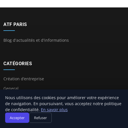
ATF PARIS
Blog d'actualités et d'informations
CATÉGORIES
Création d’entreprise
General
Nous utilisons des cookies pour améliorer votre expérience
Gestion et finances
de navigation. En poursuivant, vous acceptez notre politique
Innovation et technologie
de confidentialité.
En savoir plus
Juridique et fiscalité
Accepter
Refuser
Leadership et management