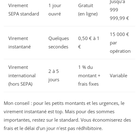
Jusqu'à
Virement
1 jour
Gratuit
999
SEPA standard
ouvré
(en ligne)
999,99 €
15 000 €
Virement
Quelques
0,50 € à 1
par
instantané
secondes
€
opération
Virement
1 % du
2 à 5
international
montant +
Variable
jours
(hors SEPA)
frais fixes
Mon conseil : pour les petits montants et les urgences, le
virement instantané est top. Mais pour des sommes
importantes, restez sur le standard. Vous économiserez des
frais et le délai d'un jour n'est pas rédhibitoire.