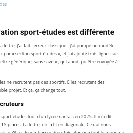
udes
vation sport-études est différente
 lettre, j’ai fait l’erreur classique : j’ai pompé un modèle
» par « section sport-études », et j’ai ajouté trois lignes sur
ettre générique, sans saveur, qui aurait pu être envoyée à
es ne recrutent pas des sportifs. Elles recrutent des
le projet. Et ça, ça change tout.
ecruteurs
 sport-études foot d’un lycée nantais en 2025. Il m’a dit
15 places. La lettre, on la lit en diagonale. Ce qui nous
mpris qu’il va devoir bosser deux fois plus que tout le monde. »