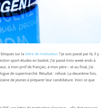
u bloques sur la
lettre de motivation
? Je suis passé par là, il y
ection sport-études en basket. J’ai passé trois week-ends à
eur, à mon prof de français, à mon père – et au final, j’ai
logue de supermarché. Résultat : refusé. La deuxième fois,
 dizaine de jeunes à préparer leur candidature. Voici ce que
t PAS une lettre de motivation classique – elle doit prouver